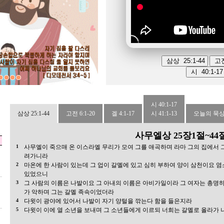
예
(0)
...
관리자
2023-08-24
도회
(0)
관리자
2024-07-02
강
(0)
...
관리자
2023-09-19
도회
(0)
역 홈스쿨
관리자
2023-08-31
시 40:1-17
삼상 25:1-44
고전 6:1-20
겔 4:1-17
시 41:1-13
오늘의 묵상
사무엘상 25장1절~44
1
사무엘이 죽으매 온 이스라엘 무리가 모여 그를 애곡하며 라마 그의 집에서 
려가니라
2
마온에 한 사람이 있는데 그 업이 갈멜에 있고 심히 부하여 양이 삼천이요 
있었으니
3
그 사람의 이름은 나발이요 그 아내의 이름은 아비가일이라 그 여자는 총명
가 악하며 그는 갈멜 족속이었더라
4
다윗이 광야에 있어서 나발이 자기 양털을 깎는다 함을 들은지라
5
다윗이 이에 열 소년을 보내며 그 소년들에게 이르되 너희는 갈멜로 올라가