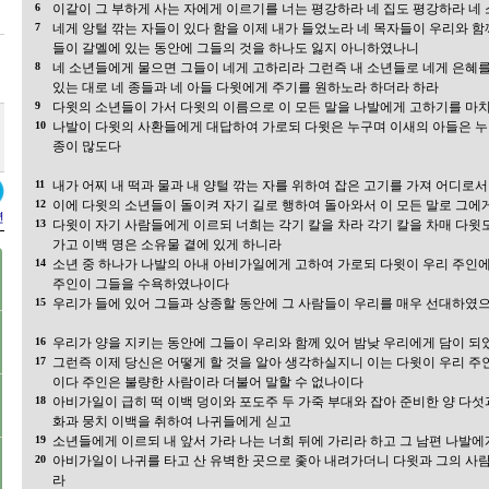
6
이같이 그 부하게 사는 자에게 이르기를 너는 평강하라 네 집도 평강하라 네
7
네게 앙털 깎는 자들이 있다 함을 이제 내가 들었노라 네 목자들이 우리와 
들이 갈멜에 있는 동안에 그들의 것을 하나도 잃지 아니하였나니
8
네 소년들에게 물으면 그들이 네게 고하리라 그런즉 내 소년들로 네게 은혜를
있는 대로 네 종들과 네 아들 다윗에게 주기를 원하노라 하더라 하라
9
다윗의 소년들이 가서 다윗의 이름으로 이 모든 말을 나발에게 고하기를 마
10
나발이 다윗의 사환들에게 대답하여 가로되 다윗은 누구며 이새의 아들은 누
종이 많도다
11
내가 어찌 내 떡과 물과 내 양털 깎는 자를 위하여 잡은 고기를 가져 어디
12
이에 다윗의 소년들이 돌이켜 자기 길로 행하여 돌아와서 이 모든 말로 그에
년
13
다윗이 자기 사람들에게 이르되 너희는 각기 칼을 차라 각기 칼을 차매 다윗도
가고 이백 명은 소유물 곁에 있게 하니라
14
소년 중 하나가 나발의 아내 아비가일에게 고하여 가로되 다윗이 우리 주인
주인이 그들을 수욕하였나이다
15
우리가 들에 있어 그들과 상종할 동안에 그 사람들이 우리를 매우 선대하였
16
우리가 양을 지키는 동안에 그들이 우리와 함께 있어 밤낮 우리에게 담이 
17
그런즉 이제 당신은 어떻게 할 것을 알아 생각하실지니 이는 다윗이 우리 
이다 주인은 불량한 사람이라 더불어 말할 수 없나이다
18
아비가일이 급히 떡 이백 덩이와 포도주 두 가죽 부대와 잡아 준비한 양 다섯
화과 뭉치 이백을 취하여 나귀들에게 싣고
19
소년들에게 이르되 내 앞서 가라 나는 너희 뒤에 가리라 하고 그 남편 나발
20
아비가일이 나귀를 타고 산 유벽한 곳으로 좇아 내려가더니 다윗과 그의 사
라