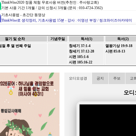
ThinkWise2020 정품 체험 무료사용 버전(추천인 : 주사랑교회)
기본 사용 기간 1개월 / 강의 신청시 3개월 (문의 : 010-4724-3562)
기초사용법 - 초간단 동영상
ThinkWise로 생각정리, 기초사용법 15분 - 강사 : 이영선 부장 / 씽크와이즈아카데미
기초사용법 - 1시간 마스터 과정 동영상
교육동영상1 (13분)
/
동영상2 (15분)
/
동영상3 (15분)
/
동영상4 (15분)
절기 및 순차
기념주일
독서(1)
독서(2)
ThinkWise 활용한 설교 작성법 -
송월교회 김아론 목사
영혼을 살리는 설교의 프로세스!
 후 열 번째 주일
창세기 37:1-4
열왕기상 19:9-18
창세기 37:12-28
시편 85:8-13
ThinkWise WEB 버전 - 인터넷 웹브라우저로도 사용이 가능합니다
시편 105:1-6
https://webtest.thinkwise.co.kr
/
Web버전 교육동영상 (8분) - 이영선 부장
시편 105:16-22
제공되는 컨텐츠 중 ( *.twdx ) 파일은 씽크와이즈(ThinkWise2020)의 결과물 입니다.
오디오성경
공지
주보
교
열람을 원하시는 분들은 씽크와이즈 무료버전을 다운받아 설치해주십시오.
씽크와이즈 전문 강사자격 취득
오디
씽크와이즈아카데미 정규 강사과정 수료 및 마인드프로세서 2급 자격증 취득
작성자
작성일
관리자
2025-02-20
흥
(0)
...
관리자
2024-12-17
강
(0)
...
관리자
2024-10-22
 (글
(0)
...
관리자
2024-09-24
(0)
...
관리자
2024-09-03
(0)
...
관리자
2024-08-27