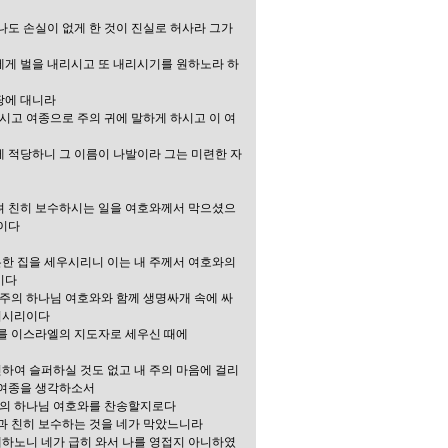
나도 손실이 없게 한 것이 진실로 허사라 그가
에게 벌을 내리시고 또 내리시기를 원하노라 하
땅에 대니라
리시고 여종으로 주의 귀에 말하게 하시고 이 여
게 적당하니 그 이름이 나발이라 그는 미련한 자
흘려 친히 보수하시는 일을 여호와께서 막으셨으
나이다
든한 집을 세우시리니 이는 내 주께서 여호와의
이다
 주의 하나님 여호와와 함께 생명싸개 속에 싸
지시리이다
주를 이스라엘의 지도자로 세우신 때에
하여 슬퍼하실 것도 없고 내 주의 마음에 걸리
 여종을 생각하소서
엘의 하나님 여호와를 찬송할지로다
것과 친히 보수하는 것을 네가 막았느니라
세하노니 네가 급히 와서 나를 영접지 아니하였