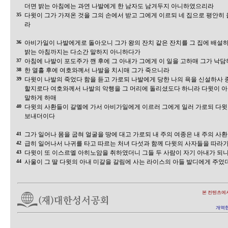
더면 밝는 아침에는 과연 나발에게 한 남자도 남겨두지 아니하였으리라
35
다윗이 그가 가져온 것을 그의 손에서 받고 그에게 이르되 네 집으로 평안히 
라
36
아비가일이 나발에게로 돌아오니 그가 왕의 잔치 같은 잔치를 그 집에 배설
밝는 아침까지는 다소간 말하지 아니하다가
37
아침에 나발이 포도주가 깬 후에 그 아내가 그에게 이 일을 고하매 그가 낙담
38
한 열흘 후에 여호와께서 나발을 치시매 그가 죽으니라
39
다윗이 나발의 죽었다 함을 듣고 가로되 나발에게 당한 나의 욕을 신설하사 
할지로다 여호와께서 나발의 악행을 그 머리에 돌리셨도다 하니라 다윗이 
말하게 하매
40
다윗의 사환들이 갈멜에 가서 아비가일에게 이르러 그에게 일러 가로되 다윗
보내더이다
41
그가 일어나 몸을 굽혀 얼굴을 땅에 대고 가로되 내 주의 여종은 내 주의 사
42
급히 일어나서 나귀를 타고 따르는 처녀 다섯과 함께 다윗의 사자들을 따라
43
다윗이 또 이스르엘 아히노암을 취하였더니 그들 두 사람이 자기 아내가 되
44
사울이 그 딸 다윗의 아내 미갈을 갈림에 사는 라이스의 아들 발디에게 주었
본 컨텐츠에
개역한