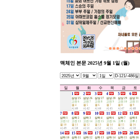
[아하브코업] 2024 2학기 개강
4
[홈스쿨링] 대구모임 - 연합기
3
[아하브코업] 2024년 1학기 종
2
성경적부모표영어교실 정기 기
성경적부모표 영어교실 수원지
1
(0)
...
맥체인 본문 2025년 9월 1일 (월)
일
월
화
수
목
금
토
1
2
3
4
5
6
삼상 25
삼상 26
삼상 27
삼상 28
삼상 29
삼상 31
고전 6
고전 7
고전 8
고전 9
고전 10
고전 11
겔 4
겔 5
겔 6
겔 7
겔 8
겔 9
시 40
시 42
시 44
시 45
시 47
시 48
7
8
9
10
11
12
13
삼하 1
삼하 2
삼하 3
삼하 4
삼하 6
삼하 7
삼하 8
고전 12
고전 13
고전 14
고전 15
고전 16
고후 1
고후 2
겔 10
겔 11
겔 12
겔 13
겔 14
겔 15
겔 16
시 49
시 50
시 51
시 52
시 55
시 56
시 58
14
15
16
17
18
19
20
삼하 10
삼하 11
삼하 12
삼하 13
삼하 14
삼하 15
삼하 16