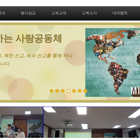
안내
봉사섬김
교육교재
교회소식
대외협력
는 사랑공동체
북한 선교, 해외 선교를 통해 하나
다