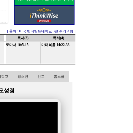
[ 출처 : 미국 밴더빌트대학교 3년 주기 A형 ]
독서(3)
독서(4)
로마서 10:5-15
마태복음 14:22-33
회학교
청소년
선교
홈스쿨
오성경
No.
글제목
129
[목회일정] 2026년 
128
[목회일정] 2026년 
127
[목회일정] 2026년 
126
[목회일정] 2026년 
125
[목회일정] 2026년 
124