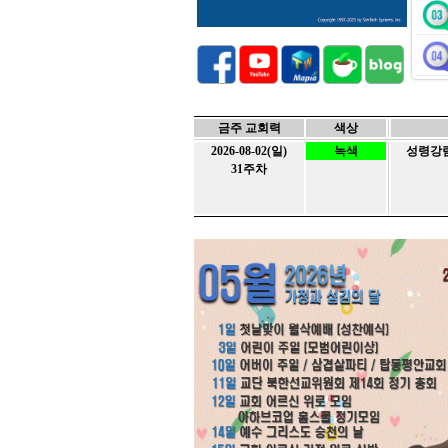
금주 교회력
색상
2026-08-02(일)
녹색
성령강림절
31주차
홈스쿨
No.
글제목
10
[아하브코업] 2025 성경통독 부
9
[아하브코업] 2024년 2학기 종
8
[홈스쿨링] 아하브코업 정기모임
7
[홈스쿨링] 아하브 코업 2024년
6
[홈스쿨링] 아하브 코업 2024년
5