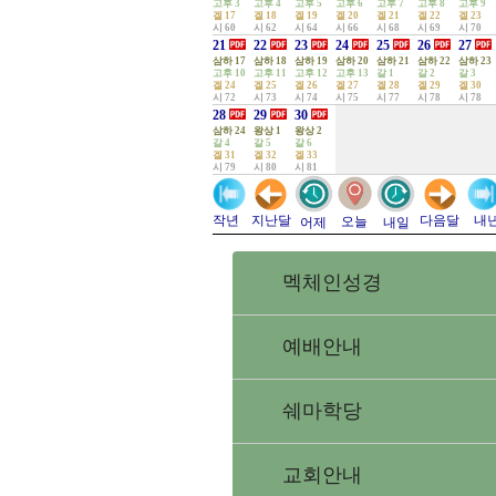
고후 3
고후 4
고후 5
고후 6
고후 7
고후 8
고후 9
겔 17
겔 18
겔 19
겔 20
겔 21
겔 22
겔 23
시 60
시 62
시 64
시 66
시 68
시 69
시 70
21
22
23
24
25
26
27
삼하 17
삼하 18
삼하 19
삼하 20
삼하 21
삼하 22
삼하 23
고후 10
고후 11
고후 12
고후 13
갈 1
갈 2
갈 3
겔 24
겔 25
겔 26
겔 27
겔 28
겔 29
겔 30
시 72
시 73
시 74
시 75
시 77
시 78
시 78
28
29
30
삼하 24
왕상 1
왕상 2
갈 4
갈 5
갈 6
겔 31
겔 32
겔 33
시 79
시 80
시 81
지난달
다음달
작년
내
오늘
어제
내일
멕체인성경
예배안내
쉐마학당
교회안내