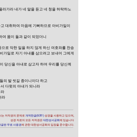
올라가라 내가 네 말을 듣고 네 청을 허락하노
하고 대취하여 마음에 기뻐하므로 아비가일이
하여 몸이 돌과 같이 되었더니
종으로 악한 일을 하지 않게 하신 여호와를 찬송
아비가일로 자기 아내를 삼으려고 보내어 그에게
이 당신을 아내로 삼고자 하여 우리를 당신께
환들의 발 씻길 종이니이다 하고
가서 다윗의 아내가 되니라
니라
더라
서는 저작권의 문제로
개역한글(KRV)
성경을 사용하고 있으며,
성경 자료의 모든 저작권은
대한성서공회
에 있습니다
글판 무료 사용권
에 관한 대한성서공회의 입장을 준수합니다.