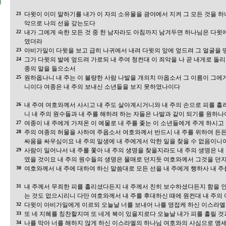
21
다윗이 이미 말하기를 내가 이 자의 소유물을 광야에서 지켜 그 모든 것을 하
악으로 나의 선을 갚는도다
22
내가 그에게 속한 모든 것 중 한 남자라도 아침까지 남겨두면 하나님은 다윗
였더라
23
아비가일이 다윗을 보고 급히 나귀에서 내려 다윗의 앞에 엎드려 그 얼굴을 
24
그가 다윗의 발에 엎드려 가로되 내 주여 청컨대 이 죄악을 나 곧 내게로 돌
종의 말을 들으소서
25
원하옵나니 내 주는 이 불량한 사람 나발을 개의치 마옵소서 그 이름이 그에
니이다 여종은 내 주의 보내신 소년들을 보지 못하였나이다
26
내 주여 여호와께서 사시고 내 주도 살아계시거니와 내 주의 손으로 피를 
니 내 주의 원수들과 내 주를 해하려 하는 자들은 나발과 같이 되기를 원하
27
여종이 내 주에게 가져온 이 예물로 내 주를 좇는 이 소년들에게 주게 하시고
28
주의 여종의 허물을 사하여 주옵소서 여호와께서 반드시 내 주를 위하여 든
싸움을 싸우심이요 내 주의 일생에 내 주에게서 악한 일을 찾을 수 없음이니
29
사람이 일어나서 내 주를 쫓아 내 주의 생명을 찾을지라도 내 주의 생명은 내
였을 것이요 내 주의 원수들의 생명은 물매로 던지듯 여호와께서 그것을 던
30
여호와께서 내 주에 대하여 하신 말씀대로 모든 선을 내 주에게 행하사 내 
31
내 주께서 무죄한 피를 흘리셨다든지 내 주께서 친히 보수하셨다든지 함을 인
는 것도 없으시리니 다만 여호와께서 내 주를 후대하신 때에 원컨대 내 주의
32
다윗이 아비가일에게 이르되 오늘날 너를 보내어 나를 영접케 하신 이스라
33
또 네 지혜를 칭찬할지며 또 네게 복이 있을지로다 오늘날 내가 피를 흘릴 
34
나를 막아 너를 해하지 않게 하신 이스라엘의 하나님 여호와의 사심으로 맹