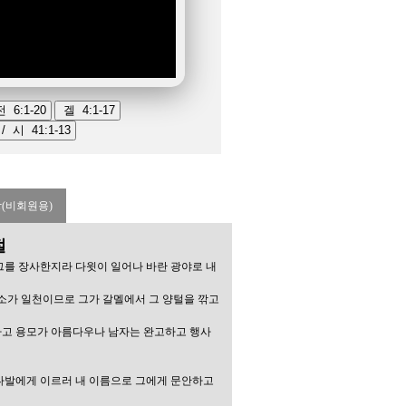
[목회일정] 2026년 
123
[목회일정] 2026년
122
[목회일정] 2026년 
121
[목회일정] 2025년 1
120
[목회일정] 2025년 1
(비회원용)
절
그를 장사한지라 다윗이 일어나 바란 광야로 내
염소가 일천이므로 그가 갈멜에서 그 양털을 깎고
하고 용모가 아름다우나 남자는 완고하고 행사
 나발에게 이르러 내 이름으로 그에게 문안하고