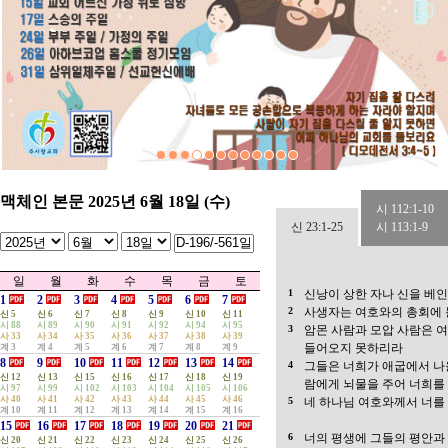
[아하브코업] 2024 2학기 개강예
(0)
...
4
관리자
2023-08-24
[홈스쿨링] 대구모임 - 연합기도회
(0)
3
관리자
2024-07-02
[아하브코업] 2024년 1학기 종강
(0)
...
2
관리자
2023-09-19
성경적부모표영어교실 정기 기도회
(0)
성경적부모표 영어교실 수원지역 홈스쿨
1
관리자
2023-08-31
(0)
...
맥체인 본문 2025년 6월 18일 (수)
시 112:1-10
신 23:1-25
시 113:1-9
일
월
화
수
목
금
토
1
신낭이 상한 자나 신을 베
1
2
3
4
5
6
7
2
사생자는 여호와의 총회에
신 5
신 6
신 7
신 8
신 9
신 10
신 11
시 88
시 89
시 90
시 91
시 92
시 94
시 95
3
암몬 사람과 모압 사람은 
사 33
사 34
사 35
사 36
사 37
사 38
사 39
들어오지 못하리라
계 3
계 4
계 5
계 6
계 7
계 8
계 9
8
9
10
11
12
13
14
4
그들은 너희가 애굽에서 나
신 12
신 13
신 15
신 16
신 17
신 18
신 19
람에게 뇌물을 주어 너희를
시 97
시 99
시 102
시 103
시 104
시 105
시 106
사 40
사 41
사 42
사 43
사 44
사 45
사 46
5
네 하나님 여호와께서 너를
계 10
계 11
계 12
계 13
계 14
계 15
계 16
15
16
17
18
19
20
21
6
너의 평생에 그들의 평안과
신 20
신 21
신 22
신 23
신 24
신 25
신 26