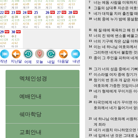
시 107
시 108
시 110
시 112
시 114
시 116
시 117
7
너는 에돔 사람을 미워하지
사 47
사 48
사 49
사 50
사 51
사 52
사 53
8
그들의 삼대후 자손은 여호
계 17
계 18
계 19
계 20
계 21
계 22
마 1
22
23
24
25
26
27
28
9
네가 대적을 치러 출진할 
신 27
신 28
신 29
신 30
신 31
신 32
신 33
10
너희 중에 누가 밤에 몽설
시 119
시 119
시 119
시 119
시 119
시 119
시 119
사 54
사 55
사 56
사 57
사 58
사 59
사 60
마 2
마 3
마 4
마 5
마 6
마 7
마 8
11
해 질 때에 목욕하고 해 진
29
30
12
너의 진 밖에 변소를 베풀
수 1
수 2
시 120
시 123
13
너의 기구에 작은 삽을 더하
사 61
사 62
14
이는 네 하나님 여호와께서
마 9
마 10
그리하면 네게서 불합한 것
15
종이 그 주인을 피하여 네
지난달
다음달
작년
내년
오늘
어제
내일
16
그가 너의 성읍 중에서 기뻐
17
이스라엘 여자 중에 창기가
멕체인성경
18
창기의 번 돈과 개 같은 자
여호와께 가증한 것임이니
19
네가 형제에게 꾸이거든 이식
예배안내
라
20
타국인에게 네가 꾸이면 이
호와께서 네가 들어가서 얻
쉐마학당
21
네 하나님 여호와께 서원하
게 죄라
22
네가 서원치 아니하였으면
교회안내
23
네 입에서 낸 것은 그대로