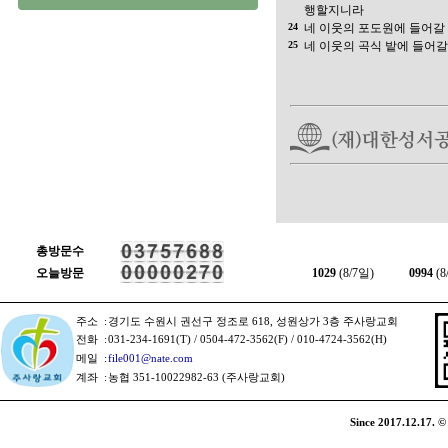
행할지니라
24
네 이웃의 포도원에 들어갈
25
네 이웃의 곡식 밭에 들어갈
총방문수
오늘방문
1029
(8/7일)
0994
(8
주소
:
경기도 수원시 권선구 정조로 618, 성원상가 3층 주사랑교회
전화
:
031-234-1691(T) / 0504-472-3562(F) / 010-4724-3562(H)
메일
:
file001@nate.com
계좌
:
농협 351-10022982-63 (주사랑교회)
Since 2017.12