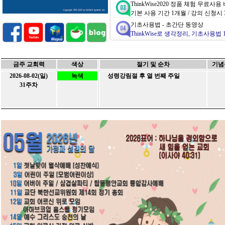
ThinkWise2020 정품 체험 무료사
기본 사용 기간 1개월 / 강의 신청시 3개월
기초사용법 - 초간단 동영상
ThinkWise로 생각정리, 기초사용법
기초사용법 - 1시간 마스터 과정 동
교육동영상1 (13분)
/
동영상2 (15분)
금주 교회력
색상
절기 및 순차
기념
ThinkWise 활용한 설교 작성법 -
송월
영혼을 살리는 설교의 프로세스!
2026-08-02(일)
녹색
성령강림절 후 열 번째 주일
31주차
ThinkWise WEB 버전 - 인터
https://webtest.thinkwise.co.kr
/
Web버
제공되는 컨텐츠 중 ( *.twdx ) 파일
열람을 원하시는 분들은 씽크와이즈
씽크와이즈 전문 강사자격 취득
홈스쿨
씽크와이즈아카데미 정규 강사과정 
No.
글제목
작성자
작성일
10
관리자
2025-02-20
[아하브코업] 2025 성경통독 부흥
(0)
...
9
관리자
2024-12-17
[아하브코업] 2024년 2학기 종강
(0)
...
8
관리자
2024-10-22
[홈스쿨링] 아하브코업 정기모임 (글
(0)
...
7
관리자
2024-09-24
[홈스쿨링] 아하브 코업 2024년
(0)
...
6
관리자
2024-09-03
[홈스쿨링] 아하브 코업 2024년
(0)
...
5
관리자
2024-08-27