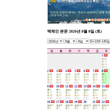
4
[홈스쿨링] 대구모임 - 연합기
3
[아하브코업] 2024년 1학기 종
2
성경적부모표영어교실 정기 기
성경적부모표 영어교실 수원지
1
(0)
...
맥체인 본문 2026년 8월 8일 (토)
일
월
화
수
목
금
토
1
삿 15
행 19
렘 28
막 14
2
3
4
5
6
7
8
삿 16
삿 17
삿 18
삿 19
삿 20
삿 21
룻 1
행 20
행 21
행 22
행 23
행 24
행 25
행 26
렘 29
렘 30
렘 32
렘 33
렘 34
렘 35
렘 36
막 15
막 16
시 1
시 3
시 5
시 7
시 9
9
10
11
12
13
14
15
룻 2
룻 3
삼상 1
삼상 2
삼상 3
삼상 4
삼상 5
행 27
행 28
롬 1
롬 2
롬 3
롬 4
롬 5
렘 38
렘 39
렘 40
렘 41
렘 42
렘 43
렘 44
시 10
시 11
시 13
시 15
시 17
시 18
시 19
16
17
18
19
20
21
22
삼상 7
삼상 9
삼상 10
삼상 11
삼상 12
삼상 13
삼상 14
롬 6
롬 7
롬 8
롬 9
롬 10
롬 11
롬 12