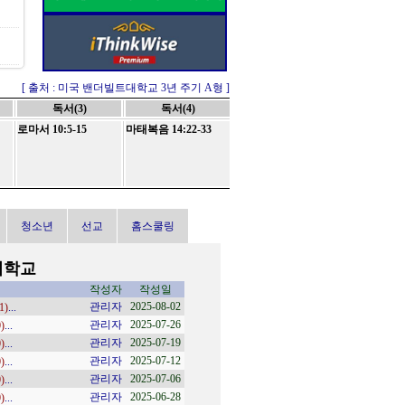
[ 출처 : 미국 밴더빌트대학교 3년 주기 A형 ]
독서(3)
독서(4)
로마서 10:5-15
마태복음 14:22-33
청소년
선교
홈스쿨링
회학교
작성자
작성일
No.
글제목
관리자
2025-08-02
488
1)
...
주사랑 9권 31호 /
관리자
2025-07-26
487
0)
...
주사랑 9권 30호 /
관리자
2025-07-19
486
0)
...
주사랑 9권 29호 /
관리자
2025-07-12
485
0)
...
주사랑 9권 28호 /
관리자
2025-07-06
484
0)
...
주사랑 9권 27호 
관리자
2025-06-28
483
0)
...
주사랑 9권 26호 /