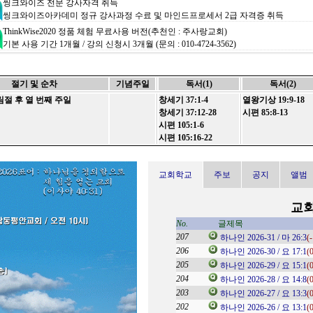
씽크와이즈 전문 강사자격 취득
씽크와이즈아카데미 정규 강사과정 수료 및 마인드프로세서 2급 자격증 취득
ThinkWise2020 정품 체험 무료사용 버전(추천인 : 주사랑교회)
기본 사용 기간 1개월 / 강의 신청시 3개월 (문의 : 010-4724-3562)
기초사용법 - 초간단 동영상
ThinkWise로 생각정리, 기초사용법 15분 - 강사 : 이영선 부장 / 씽크와이즈아카데미
절기 및 순차
기념주일
독서(1)
독서(2)
기초사용법 - 1시간 마스터 과정 동영상
 후 열 번째 주일
창세기 37:1-4
열왕기상 19:9-18
교육동영상1 (13분)
/
동영상2 (15분)
/
동영상3 (15분)
/
동영상4 (15분)
창세기 37:12-28
시편 85:8-13
ThinkWise 활용한 설교 작성법 -
송월교회 김아론 목사
시편 105:1-6
영혼을 살리는 설교의 프로세스!
시편 105:16-22
ThinkWise WEB 버전 - 인터넷 웹브라우저로도 사용이 가능합니다
https://webtest.thinkwise.co.kr
/
Web버전 교육동영상 (8분) - 이영선 부장
교회학교
주보
공지
앨범
제공되는 컨텐츠 중 ( *.twdx ) 파일은 씽크와이즈(ThinkWise2020)의 결과물 입니다.
링
교
열람을 원하시는 분들은 씽크와이즈 무료버전을 다운받아 설치해주십시오.
작성자
작성일
No.
글제목
관리자
2025-02-20
207
흥
(0)
...
하나인 2026-31 / 마 26:3
(-
관리자
2024-12-17
206
강
(0)
...
하나인 2026-30 / 요 17:1
(
관리자
2024-10-22
205
 (글
(0)
...
하나인 2026-29 / 요 15:1
(
관리자
2024-09-24
204
(0)
...
하나인 2026-28 / 요 14:8
(
관리자
2024-09-03
203
(0)
...
하나인 2026-27 / 요 13:3
(
관리자
2024-08-27
202
예
(0)
...
하나인 2026-26 / 요 13:1
(