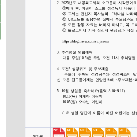
2. 2025년도 새공과교제와 소그룹이 시작됬어요
①예배 후, 어린이 소그룹 성경독서 나눔이
② 교제는 전신지 목사님의 “하나님 나라의 
③ QR코드를 활용하면 집에서 부모님과도 
④ 모든 활동 자료는 버리지 마시고, 꼭 모아
⑤ 블로그에서 저자 전신지 원장님과 직접 소
https://blog.naver.com/sinjisaem
3. 추석명절 연합예배
다음 주일(10.5)은 주일 오전 11시 추석명
4. 도전! 성경퀴즈 및 주보제출
주보에 수록된 성경공부와 성경퀴즈에 답을
신 모든 친구들에게는 연말연초에 <주보제본>과
5. 10월 생일을 축하해요(음력 8.10~9.11)
10.16(목) 이재아 어린이
10.05(일) 오수빈 어린이
( ※ 생일 명단에 이름이 빠진 어린이는 선생
쪼가리