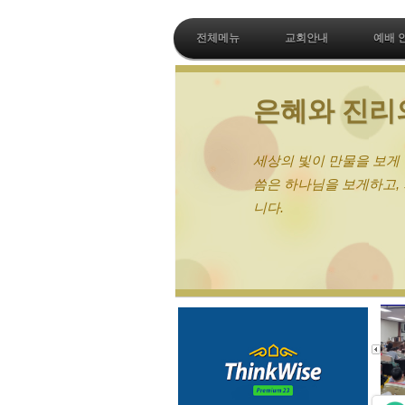
전체메뉴
교회안내
예배 
치유와
하나님은 전
로 육체, 마