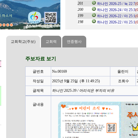
관리자
2023-08-24
201
도회
(0)
하나인 2026-25 / 눅 22:7
(
관리자
2024-07-02
200
강
(0)
...
하나인 2026-24 / 마 25:3
(
관리자
2023-09-19
199
도회
(0)
하나인 2026-22 / 마 25:1
(
198
역 홈스쿨
하나인 2026-22 / 마 25:1
(
관리자
2023-08-31
교회학교(주보)
교회력
연중행사
주보자료 보기
글번호
No.00169
올린이
작성일
2025년 9월 25일 (후 11:49:25)
조회수
2
글제목
하나인 2025-39 / 어리석은 부자의 비유
글내용