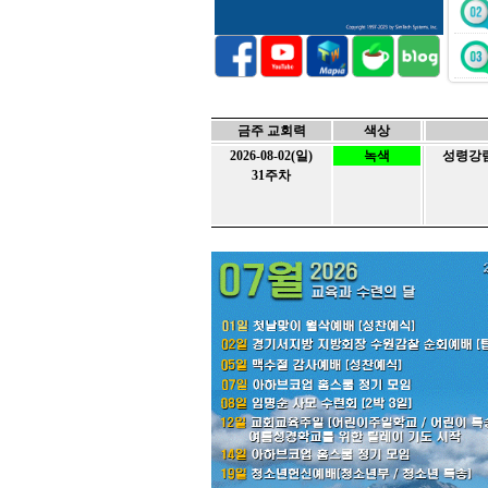
금주 교회력
색상
2026-08-02(일)
녹색
성령강림절
31주차
홈스쿨
No.
글제목
10
[아하브코업] 2025 성경통독 부
9
[아하브코업] 2024년 2학기 종
8
[홈스쿨링] 아하브코업 정기모임
7
[홈스쿨링] 아하브 코업 2024년
6
[홈스쿨링] 아하브 코업 2024년
5
[아하브코업] 2024 2학기 개강