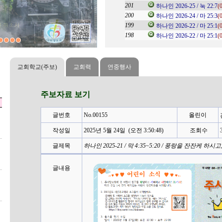
관리자
2023-08-24
201
도회
(0)
하나인 2026-25 / 눅 22:7
(
관리자
2024-07-02
200
강
(0)
...
하나인 2026-24 / 마 25:3
(
관리자
2023-09-19
199
도회
(0)
하나인 2026-22 / 마 25:1
(
198
역 홈스쿨
하나인 2026-22 / 마 25:1
(
관리자
2023-08-31
교회학교(주보)
교회력
연중행사
주보자료 보기
글번호
No.00155
올린이
작성일
2025년 5월 24일 (오전 3:50:48)
조회수
3
글제목
하나인 2025-21 / 막 4:35~5:20 / 풍랑을 잔잔케 하시고
글내용