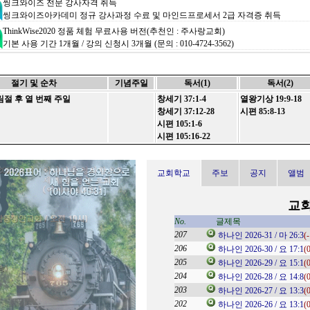
씽크와이즈 전문 강사자격 취득
씽크와이즈아카데미 정규 강사과정 수료 및 마인드프로세서 2급 자격증 취득
ThinkWise2020 정품 체험 무료사용 버전(추천인 : 주사랑교회)
기본 사용 기간 1개월 / 강의 신청시 3개월 (문의 : 010-4724-3562)
기초사용법 - 초간단 동영상
ThinkWise로 생각정리, 기초사용법 15분 - 강사 : 이영선 부장 / 씽크와이즈아카데미
절기 및 순차
기념주일
독서(1)
독서(2)
기초사용법 - 1시간 마스터 과정 동영상
 후 열 번째 주일
창세기 37:1-4
열왕기상 19:9-18
교육동영상1 (13분)
/
동영상2 (15분)
/
동영상3 (15분)
/
동영상4 (15분)
창세기 37:12-28
시편 85:8-13
ThinkWise 활용한 설교 작성법 -
송월교회 김아론 목사
시편 105:1-6
영혼을 살리는 설교의 프로세스!
시편 105:16-22
ThinkWise WEB 버전 - 인터넷 웹브라우저로도 사용이 가능합니다
https://webtest.thinkwise.co.kr
/
Web버전 교육동영상 (8분) - 이영선 부장
교회학교
주보
공지
앨범
제공되는 컨텐츠 중 ( *.twdx ) 파일은 씽크와이즈(ThinkWise2020)의 결과물 입니다.
링
교
열람을 원하시는 분들은 씽크와이즈 무료버전을 다운받아 설치해주십시오.
작성자
작성일
No.
글제목
관리자
2025-02-20
207
흥
(0)
...
하나인 2026-31 / 마 26:3
(-
관리자
2024-12-17
206
강
(0)
...
하나인 2026-30 / 요 17:1
(
관리자
2024-10-22
205
 (글
(0)
...
하나인 2026-29 / 요 15:1
(
관리자
2024-09-24
204
(0)
...
하나인 2026-28 / 요 14:8
(
관리자
2024-09-03
203
(0)
...
하나인 2026-27 / 요 13:3
(
관리자
2024-08-27
202
예
(0)
...
하나인 2026-26 / 요 13:1
(