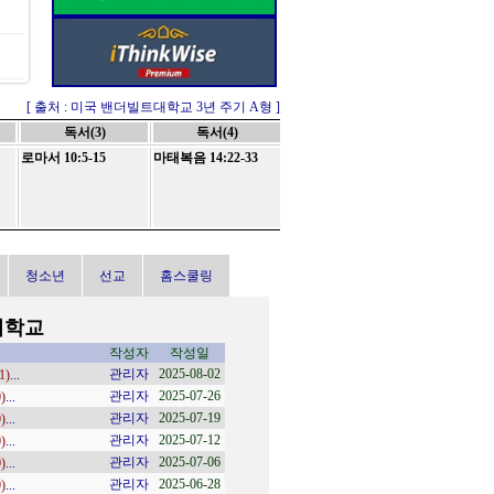
[ 출처 : 미국 밴더빌트대학교 3년 주기 A형 ]
독서(3)
독서(4)
로마서 10:5-15
마태복음 14:22-33
청소년
선교
홈스쿨링
회학교
작성자
작성일
No.
글제목
관리자
2025-08-02
488
1)
...
주사랑 9권 31호 /
관리자
2025-07-26
487
0)
...
주사랑 9권 30호 /
관리자
2025-07-19
486
0)
...
주사랑 9권 29호 /
관리자
2025-07-12
485
0)
...
주사랑 9권 28호 /
관리자
2025-07-06
484
0)
...
주사랑 9권 27호 
관리자
2025-06-28
483
0)
...
주사랑 9권 26호 /