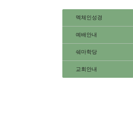
멕체인성경
예배안내
쉐마학당
교회안내