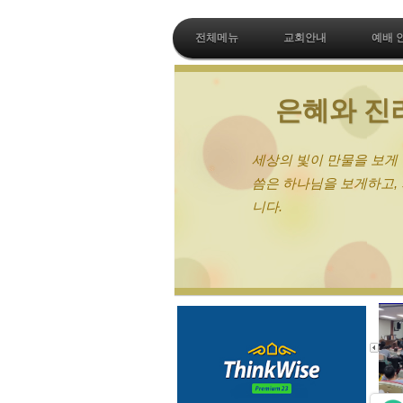
전체메뉴
교회안내
예배 
치
하나
로 