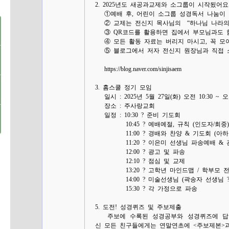
2. 2025년도 새공과교제와 소그룹이 시작됬어요
①예배 후, 어린이 소그룹 성경독서 나눔이
② 교제는 전신지 목사님의 “하나님 나라의 
③ QR코드를 활용하면 집에서 부모님과도 
④ 모든 활동 자료는 버리지 마시고, 꼭 모아
⑤ 블로그에서 저자 전신지 원장님과 직접 소
https://blog.naver.com/sinjisaem
3. 홈스쿨 정기 모임
일시 : 2025년 5월 27일(화) 오전 10:30 ~ 오후
장소 : 주사랑교회
일정 : 10:30 ? 준비 기도회
10:45 ? 예배예절, 규칙 (인도자/회중)
11:00 ? 경배와 찬양 & 기도회 (아하
11:20 ? 이은미 선생님 파송예배 & 
12:00 ? 광고 및 파송
12:10 ? 점심 및 교제
13:20 ? 고학년 마인드맵 / 학부모 
14:00 ? 미술선생님 (곽송자 선생님 ?
15:30 ? 각 가정으로 파송
5. 도전! 성경퀴즈 및 주보제출
주보에 수록된 성경공부와 성경퀴즈에 답을
신 모든 친구들에게는 연말연초에 <주보제본>과