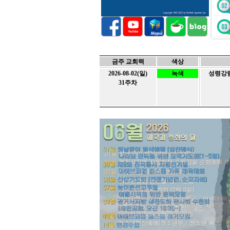
금주 교회력
색상
2026-08-02(일)
녹색
성령강림절
31주차
홈스쿨
No.
글제목
10
[아하브코업] 2025 성경통독 부
9
[아하브코업] 2024년 2학기 종
8
[홈스쿨링] 아하브코업 정기모임
7
[홈스쿨링] 아하브 코업 2024년
6
[홈스쿨링] 아하브 코업 2024년
5
[아하브코업] 2024 2학기 개강