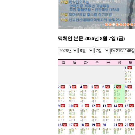
4
[홈스쿨링] 대구모임 - 연합기
3
[아하브코업] 2024년 1학기 종
2
성경적부모표영어교실 정기 기
성경적부모표 영어교실 수원지
1
(0)
...
맥체인 본문 2026년 8월 7일 (금)
일
월
화
수
목
금
토
1
삿 15
행 19
렘 28
막 14
2
3
4
5
6
7
8
삿 16
삿 17
삿 18
삿 19
삿 20
삿 21
룻 1
행 20
행 21
행 22
행 23
행 24
행 25
행 26
렘 29
렘 30
렘 32
렘 33
렘 34
렘 35
렘 36
막 15
막 16
시 1
시 3
시 5
시 7
시 9
9
10
11
12
13
14
15
룻 2
룻 3
삼상 1
삼상 2
삼상 3
삼상 4
삼상 5
행 27
행 28
롬 1
롬 2
롬 3
롬 4
롬 5
렘 38
렘 39
렘 40
렘 41
렘 42
렘 43
렘 44
시 10
시 11
시 13
시 15
시 17
시 18
시 19
16
17
18
19
20
21
22
삼상 7
삼상 9
삼상 10
삼상 11
삼상 12
삼상 13
삼상 14
롬 6
롬 7
롬 8
롬 9
롬 10
롬 11
롬 12