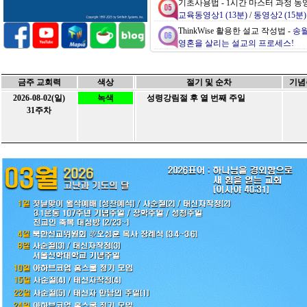
기초사용법 - 1시간 마스터 과정 동
교육동영상1 (13분)
/
동영상2 (15분)
ThinkWise 활용한 설교 작성법 -
송월
영혼을 살리는 설교의 프로세스!
ThinkWise WEB 버전 - 인터
https://webtest.thinkwise.co.kr
/
Web버
금주 교회력
색상
절기 및 순차
기념
2026-08-02(일)
녹색
성령강림절 후 열 번째 주일
31주차
제공되는 컨텐츠 중 ( *.twdx ) 파일
열람을 원하시는 분들은 씽크와이즈
씽크와이즈 전문 강사자격 취득
씽크와이즈아카데미 정규 강사과정 
ThinkWise2020 정품 체험 무료사
기본 사용 기간 1개월 / 강의 신청시 3개월
기초사용법 - 초간단 동영상
홈스쿨
ThinkWise로 생각정리, 기초사용법
No.
글제목
작성자
작성일
10
관리자
2025-02-20
[아하브코업] 2025 성경통독 부흥
(0)
...
9
관리자
2024-12-17
[아하브코업] 2024년 2학기 종강
(0)
...
8
관리자
2024-10-22
[홈스쿨링] 아하브코업 정기모임 (글
(0)
...
7
관리자
2024-09-24
[홈스쿨링] 아하브 코업 2024년
(0)
...
6
관리자
2024-09-03
[홈스쿨링] 아하브 코업 2024년
(0)
...
5
관리자
2024-08-27
[아하브코업] 2024 2학기 개강예
(0)
...