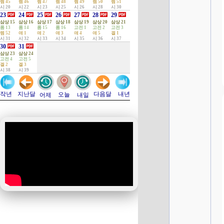
렘 45
렘 46
렘 47
렘 48
렘 49
렘 50
렘 51
시 20
시 22
시 23
시 25
시 26
시 28
시 30
23
24
25
26
27
28
29
삼상 15
삼상 16
삼상 17
삼상 18
삼상 19
삼상 20
삼상 21
롬 13
롬 14
롬 15
롬 16
고전 1
고전 2
고전 3
렘 52
애 1
애 2
애 3
애 4
애 5
겔 1
시 31
시 32
시 33
시 34
시 35
시 36
시 37
30
31
삼상 23
삼상 24
고전 4
고전 5
겔 2
겔 3
시 38
시 39
지난달
다음달
작년
내년
오늘
어제
내일