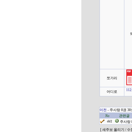
쪼가리
112
어디로
이전
- 주사랑 8권 38호
No
관련글
441
주사랑 8
[ 새주보 올리기 / 수