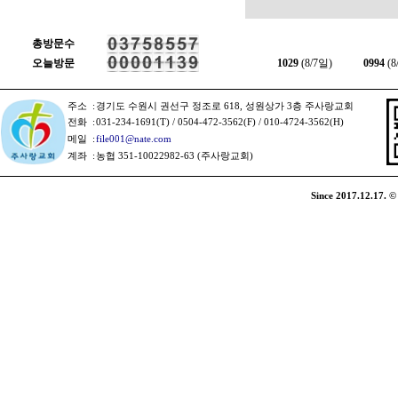
총방문수
오늘방문
1029
(8/7일)
0994
(8
주소
:
경기도 수원시 권선구 정조로 618, 성원상가 3층 주사랑교회
전화
:
031-234-1691(T) / 0504-472-3562(F) / 010-4724-3562(H)
메일
:
file001@nate.com
계좌
:
농협 351-10022982-63 (주사랑교회)
Since 2017.12