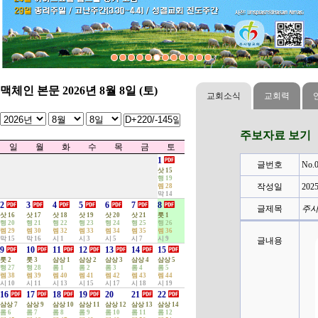
4
관리자
2023-08-24
[홈스쿨링] 대구모임 - 연합기도회
(0)
3
관리자
2024-07-02
[아하브코업] 2024년 1학기 종강
(0)
...
2
관리자
2023-09-19
성경적부모표영어교실 정기 기도회
(0)
성경적부모표 영어교실 수원지역 홈스쿨
1
관리자
2023-08-31
(0)
...
맥체인 본문 2026년 8월 8일 (토)
교회소식
교회력
주보자료 보기
일
월
화
수
목
금
토
1
글번호
No.0
삿 15
행 19
작성일
2025
렘 28
막 14
2
3
4
5
6
7
8
글제목
주사랑
삿 16
삿 17
삿 18
삿 19
삿 20
삿 21
룻 1
행 20
행 21
행 22
행 23
행 24
행 25
행 26
렘 29
렘 30
렘 32
렘 33
렘 34
렘 35
렘 36
막 15
막 16
시 1
시 3
시 5
시 7
시 9
글내용
9
10
11
12
13
14
15
룻 2
룻 3
삼상 1
삼상 2
삼상 3
삼상 4
삼상 5
행 27
행 28
롬 1
롬 2
롬 3
롬 4
롬 5
렘 38
렘 39
렘 40
렘 41
렘 42
렘 43
렘 44
시 10
시 11
시 13
시 15
시 17
시 18
시 19
16
17
18
19
20
21
22
삼상 7
삼상 9
삼상 10
삼상 11
삼상 12
삼상 13
삼상 14
롬 6
롬 7
롬 8
롬 9
롬 10
롬 11
롬 12