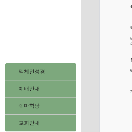
멕체인성경
예배안내
쉐마학당
교회안내