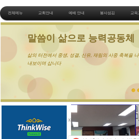
전체메뉴
교회안내
예배 안내
봉사섬김
교육
말씀이 삶으로 능력공동체
삶의 터전에서 중생, 성결, 신유, 재림의 사중 축복을 
내보이며 삽니다