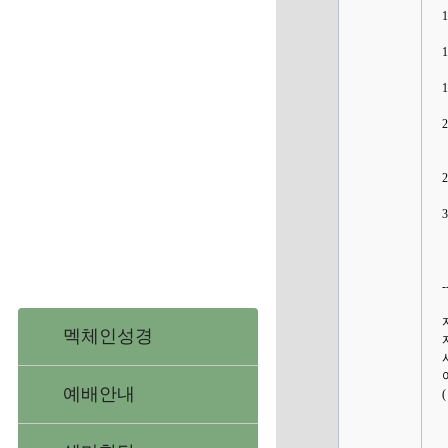
-
멕체인성경
예배안내