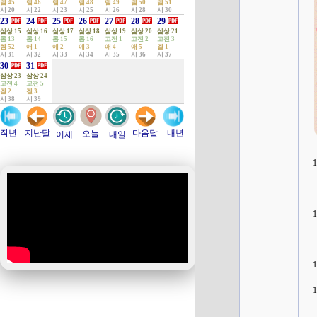
렘 45
렘 46
렘 47
렘 48
렘 49
렘 50
렘 51
시 20
시 22
시 23
시 25
시 26
시 28
시 30
23
24
25
26
27
28
29
삼상 15
삼상 16
삼상 17
삼상 18
삼상 19
삼상 20
삼상 21
롬 13
롬 14
롬 15
롬 16
고전 1
고전 2
고전 3
렘 52
애 1
애 2
애 3
애 4
애 5
겔 1
시 31
시 32
시 33
시 34
시 35
시 36
시 37
30
31
삼상 23
삼상 24
고전 4
고전 5
겔 2
겔 3
시 38
시 39
지난달
다음달
작년
내년
오늘
어제
내일