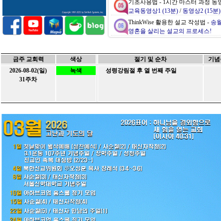
기초사용법 - 1시간 마스터 과정 동
교육동영상1 (13분)
/
동영상2 (15분)
ThinkWise 활용한 설교 작성법 -
송월
영혼을 살리는 설교의 프로세스!
ThinkWise WEB 버전 - 인터
https://webtest.thinkwise.co.kr
/
Web버
금주 교회력
색상
절기 및 순차
기념
2026-08-02(일)
녹색
성령강림절 후 열 번째 주일
31주차
제공되는 컨텐츠 중 ( *.twdx ) 파일
열람을 원하시는 분들은 씽크와이즈
씽크와이즈 전문 강사자격 취득
씽크와이즈아카데미 정규 강사과정 
ThinkWise2020 정품 체험 무료사
기본 사용 기간 1개월 / 강의 신청시 3개월
기초사용법 - 초간단 동영상
홈스쿨
ThinkWise로 생각정리, 기초사용법
No.
글제목
작성자
작성일
10
관리자
2025-02-20
[아하브코업] 2025 성경통독 부흥
(0)
...
9
관리자
2024-12-17
[아하브코업] 2024년 2학기 종강
(0)
...
8
관리자
2024-10-22
[홈스쿨링] 아하브코업 정기모임 (글
(0)
...
7
관리자
2024-09-24
[홈스쿨링] 아하브 코업 2024년
(0)
...
6
관리자
2024-09-03
[홈스쿨링] 아하브 코업 2024년
(0)
...
5
관리자
2024-08-27
[아하브코업] 2024 2학기 개강예
(0)
...