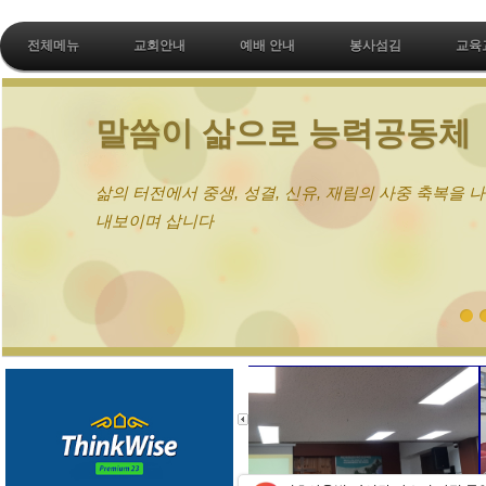
전체메뉴
교회안내
예배 안내
봉사섬김
교육
말씀이 삶으로 능력공동체
삶의 터전에서 중생, 성결, 신유, 재림의 사중 축복을 
내보이며 삽니다