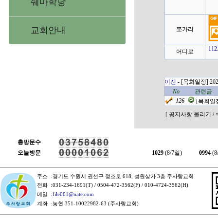
쉐마학당
교회안내
쪼가리
112
어디로
이전
- [목회일정] 202
No
관련글
126
[목회일정]
[ 공지사항 올리기 / 
총방문수
오늘방문
1029
(8/7일)
0994
(8
주소
:
경기도 수원시 권선구 정조로 618, 성원상가 3층 주사랑교회
전화
:
031-234-1691(T) / 0504-472-3562(F) / 010-4724-3562(H)
메일
:
file001@nate.com
계좌
:
농협 351-10022982-63 (주사랑교회)