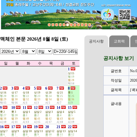
4
관리자
2023-08-24
[홈스쿨링] 대구모임 - 연합기도회
(0)
3
관리자
2024-07-02
[아하브코업] 2024년 1학기 종강
(0)
...
2
관리자
2023-09-19
성경적부모표영어교실 정기 기도회
(0)
성경적부모표 영어교실 수원지역 홈스쿨
1
관리자
2023-08-31
(0)
...
맥체인 본문 2026년 8월 8일 (토)
공지사항
교회력
공지사항 보기
일
월
화
수
목
금
토
1
글번호
No.0
삿 15
행 19
작성일
202
렘 28
막 14
2
3
4
5
6
7
8
글제목
[목회
삿 16
삿 17
삿 18
삿 19
삿 20
삿 21
룻 1
행 20
행 21
행 22
행 23
행 24
행 25
행 26
렘 29
렘 30
렘 32
렘 33
렘 34
렘 35
렘 36
막 15
막 16
시 1
시 3
시 5
시 7
시 9
글내용
9
10
11
12
13
14
15
룻 2
룻 3
삼상 1
삼상 2
삼상 3
삼상 4
삼상 5
행 27
행 28
롬 1
롬 2
롬 3
롬 4
롬 5
렘 38
렘 39
렘 40
렘 41
렘 42
렘 43
렘 44
시 10
시 11
시 13
시 15
시 17
시 18
시 19
16
17
18
19
20
21
22
삼상 7
삼상 9
삼상 10
삼상 11
삼상 12
삼상 13
삼상 14
롬 6
롬 7
롬 8
롬 9
롬 10
롬 11
롬 12